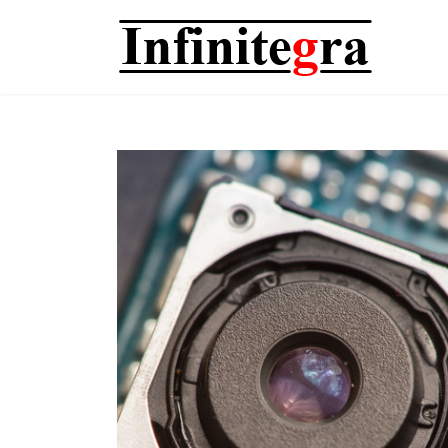
コ
ナ
ン
ビ
テ
ゲ
ン
ー
ツ
シ
へ
ョ
ス
ン
キ
に
ッ
移
プ
動