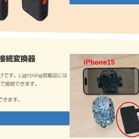
メラ接続変換器
です。Lightning搭載品には
ことで接続できます。
できます。