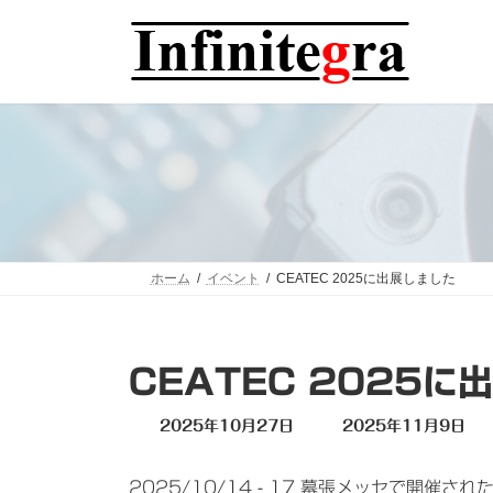
コ
ナ
ン
ビ
テ
ゲ
ン
ー
ツ
シ
へ
ョ
ス
ン
キ
に
ッ
移
プ
動
ホーム
イベント
CEATEC 2025に出展しました
CEATEC 2025に
最
2025年10月27日
2025年11月9日
終
更
2025/10/14 - 17 幕張メッセで開
新