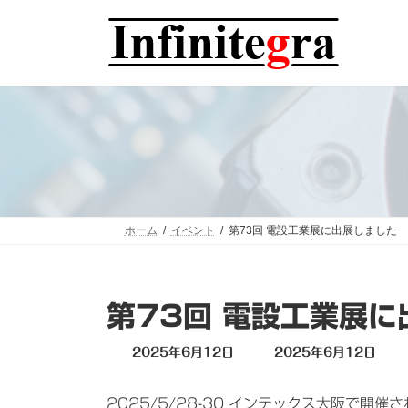
コ
ナ
ン
ビ
テ
ゲ
ン
ー
ツ
シ
へ
ョ
ス
ン
キ
に
ッ
移
プ
動
ホーム
イベント
第73回 電設工業展に出展しました
第73回 電設工業展に
最
2025年6月12日
2025年6月12日
終
更
2025/5/28-30 インテックス大阪で
新