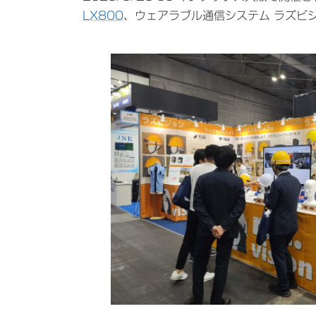
日
LX800
、ウェアラブル通信システム ラズビ
時
: