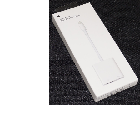
日
時
: