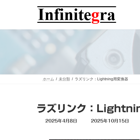
コ
ナ
ン
ビ
テ
ゲ
ン
ー
ツ
シ
へ
ョ
ス
ン
キ
に
ッ
移
プ
動
ホーム
未分類
ラズリンク：Lightning用変換器
ラズリンク：Lightn
最
2025年4月8日
2025年10月15日
終
更
新