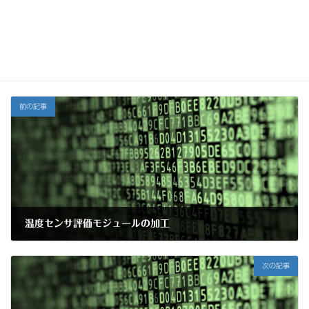
技術
カテゴリー
タグ
USB規格
UVC規格
ツール
前の記事
温度センサ評価モジュールの加工
2017年11月21日
次の記事