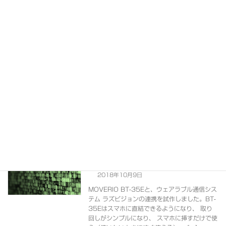
続きを読む
OWLIFT Type-F で保護窓の実験
技術
2019年9月24日
OWLIFT Type-F を GAT-05 による保護窓に
対応させるべく、都産技研で3日間実験して来
ました。 これが利用した恒温恒湿槽です。ガラ
ス面に廊下の反対側にあるものが映り込んでい
るので少しわかりにくいですが、ガ […]
続きを読む
MOVERIO BT-35EでWebRTC通信
技術
（試作）
2018年10月9日
MOVERIO BT-35Eと、ウェアラブル通信シス
テム ラズビジョンの連携を試作しました。BT-
35Eはスマホに直結できるようになり、 取り
回しがシンプルになり、 スマホに挿すだけで使