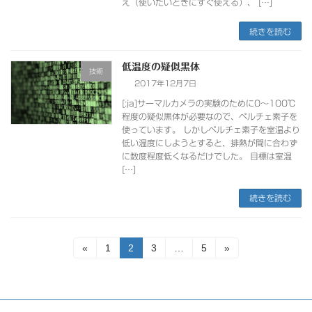
え（使いたいときにすぐ使える）、 […]
続きを読む
低温度の疑似黒体
技術
2017年12月7日
[:ja]サーマルカメラの実験のために0～100℃
程度の疑似黒体が必要なので、ペルチェ素子を
使っています。 しかしペルチェ素子を室温より
低い温度にしようとすると、排熱が間に合わず
に数度程度低くなるだけでした。 目標は室温
[…]
続きを読む
投
固
固
固
固
«
1
2
3
…
5
»
定
定
定
定
稿
ペ
ペ
ペ
ペ
ー
ー
ー
ー
の
ジ
ジ
ジ
ジ